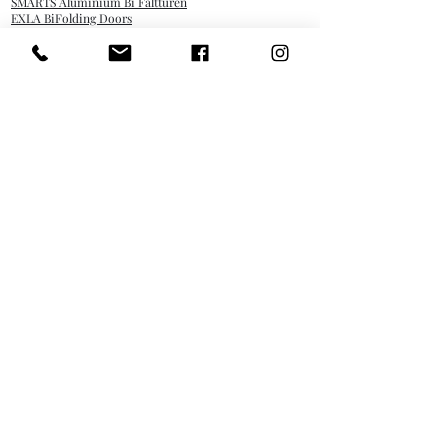
SMARTS Aluminium Bi Falttüren
EXLA BiFolding Doors
Aluminium-Terrassenschiebetüren
Dachlaterne
Dachfenster
Aluminiumfenster
Aluminiumtüren
Rollgaragentore
Aluminium-Vorhangfassadensystem
Aluminium-Ladenfronten
Fastrac Rückgaberecht
Delivery Details
Datenschutzerklärung & DSGVO
0121 647 7195
© 2020 von Fastrac Profiles. Stolz erstellt von
GSN Invest