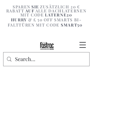
SPAREN
SIE
ZUSÄTZLICH 20 €
RABATT
AUF
ALLE DACHLATERNEN
MIT CODE
LATERNE20
HURRY
& £ 50 OFF SMARTS BI-
FALTTÜREN MIT CODE
SMART50