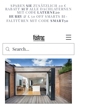
SPAREN
SIE
ZUSÄTZLICH 20 €
RABATT
AUF
ALLE DACHLATERNEN
MIT CODE
LATERNE20
HURRY
& £ 50 OFF SMARTS BI-
FALTTÜREN MIT CODE
SMART50