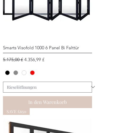
Smarts Visofold 1000 6 Panel Bi Falttür
Standardpreis
Sale-Preis
5.175,00 £
4.356,99 £
In den Warenkorb
SAVE £650