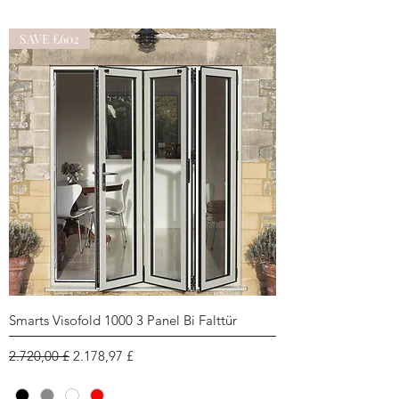
SAVE £602
Smarts Visofold 1000 3 Panel Bi Falttür
Standardpreis
Sale-Preis
2.720,00 £
2.178,97 £