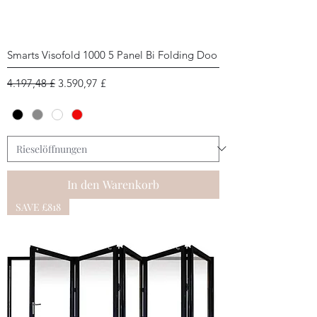
Smarts Visofold 1000 5 Panel Bi Folding Doo
Standardpreis
Sale-Preis
4.197,48 £
3.590,97 £
In den Warenkorb
SAVE £818