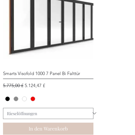
Smarts Visofold 1000 7 Panel Bi Falttür
Standardpreis
Sale-Preis
5.775,00 £
5.124,47 £
In den Warenkorb