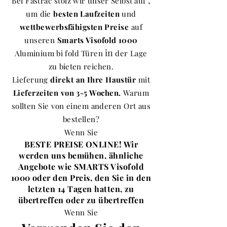
,
Bei Fastrac stolz wir
unser Selbst
auf
um die
besten Laufzeiten
und
wettbewerbsfähigsten Preise
auf
unseren
Smarts Visofold 1000
in
Aluminium
bi fold
Türen
der Lage
zu
bieten
reichen.
Lieferung
direkt an Ihre Haustür
mit
Lieferzeiten von 3-5 Wochen.
Warum
sollten Sie von einem anderen Ort aus
bestellen?
Wenn Sie
BESTE PREISE ONLINE! Wir
werden uns bemühen, ähnliche
Angebote wie SMARTS Visofold
1000 oder den Preis, den Sie in den
letzten 14 Tagen hatten, zu
übertreffen oder zu übertreffen
Wenn Sie